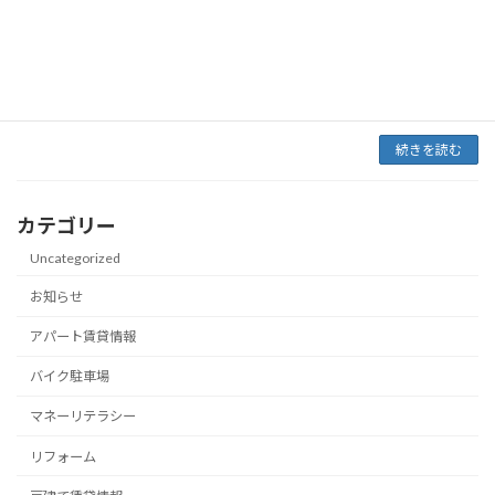
を始めて、法人成りしましたが、この不動産と
いうものを巡って「投資」なのか「事業」なの
かという所がよく意見が分かれる所でもありま
す。 不動産の運用は有価証券とは根本的に違う
結論か […]
続きを読む
カテゴリー
Uncategorized
お知らせ
アパート賃貸情報
バイク駐車場
マネーリテラシー
リフォーム