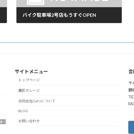
バイク駐車場2号店もうすぐOPEN
2023年6月22日
サイトメニュー
合
トップページ
〒4
静
鷹匠ガレージ
TE
合同会社Gat'zについて
FA
BLOG
お問い合わせ
建て