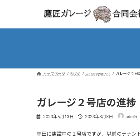
コ
ナ
ン
ビ
テ
ゲ
ン
ー
ツ
シ
へ
ョ
ス
ン
キ
に
ッ
移
プ
動
トップページ
BLOG
Uncategorized
ガレージ２号
ガレージ２号店の進捗
最
2023年5月13日
2023年8月8日
admin
終
更
寺田に建設中の２号店ですが、以前のテナント
新
日