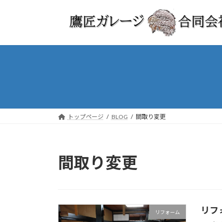
コ
ナ
ン
ビ
テ
ゲ
ン
ー
ツ
シ
へ
ョ
ス
ン
キ
に
ッ
移
プ
動
トップページ
BLOG
間取り変更
間取り変更
リフ
リフォーム