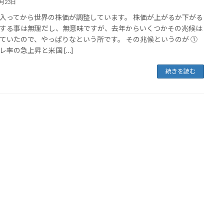
3月23日
入ってから世界の株価が調整しています。 株価が上がるか下がる
する事は無理だし、無意味ですが、去年からいくつかその兆候は
ていたので、やっぱりなという所です。 その兆候というのが ①
レ率の急上昇と米国 […]
続きを読む