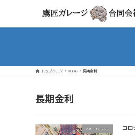
コ
ナ
ン
ビ
テ
ゲ
ン
ー
ツ
シ
へ
ョ
ス
ン
キ
に
ッ
移
プ
動
トップページ
BLOG
長期金利
長期金利
コロ
マネーリテラシー