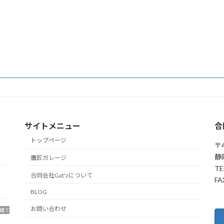
サイトメニュー
合
トップページ
〒4
静
鷹匠ガレージ
TE
合同会社Gat'zについて
FA
BLOG
お問い合わせ
建て