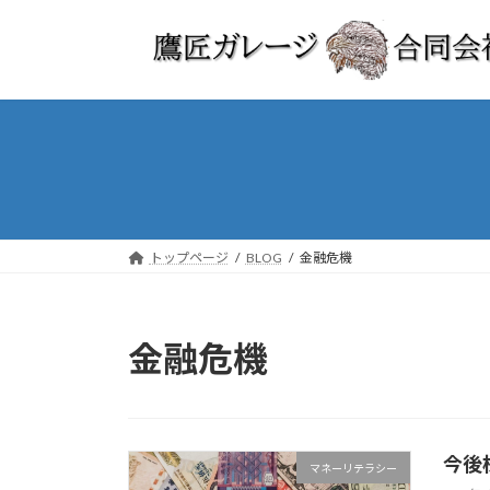
コ
ナ
ン
ビ
テ
ゲ
ン
ー
ツ
シ
へ
ョ
ス
ン
キ
に
ッ
移
プ
動
トップページ
BLOG
金融危機
金融危機
今後
マネーリテラシー