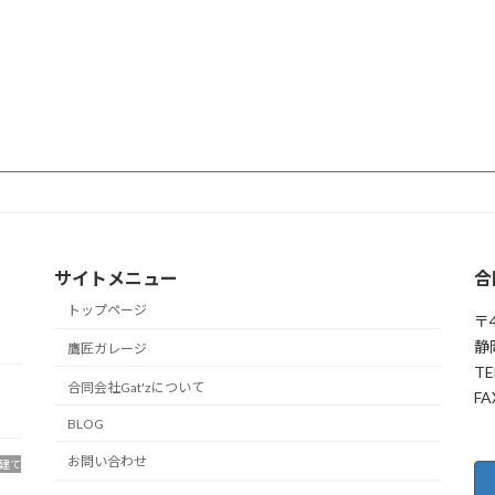
サイトメニュー
合
トップページ
〒4
静
鷹匠ガレージ
TE
合同会社Gat'zについて
FA
BLOG
お問い合わせ
建て