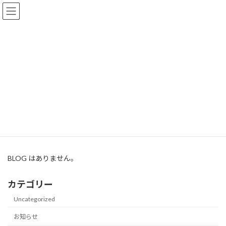
コ
ナ
ン
ビ
テ
ゲ
ン
ー
ツ
シ
へ
ョ
BLOG
ス
ン
キ
に
ッ
移
プ
動
トップページ
BLOG
民泊
民泊
BLOG はありません。
カテゴリー
Uncategorized
お知らせ