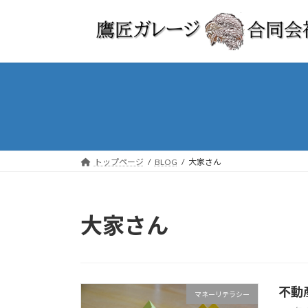
コ
ナ
ン
ビ
テ
ゲ
ン
ー
ツ
シ
へ
ョ
ス
ン
キ
に
ッ
移
プ
動
トップページ
BLOG
大家さん
大家さん
不動
マネーリテラシー