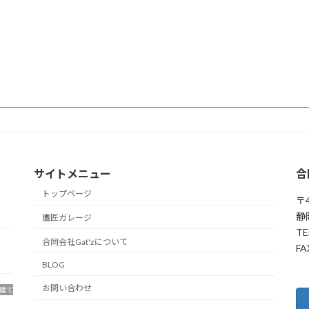
サイトメニュー
合
トップページ
〒4
静
鷹匠ガレージ
TE
合同会社Gat'zについて
FA
BLOG
お問い合わせ
建て