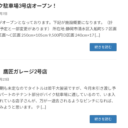
ク駐車場3号店オープン！
8月7日
がオープンとなっております。下記が施設概要になります。（計
予定と一部変更があります） 所在地:静岡市清水区入船町5-7 区画
画〜C区画 250cm×105cm 9,500円 D区画 240cm×17 […]
続きを読む
 鷹匠ガレージ2号店
5月25日
期も未定なのでタイトルは若干大袈裟ですが、今月末引き渡し予
パートのテナント部分がバイク駐車場に適しているので、いま入
れている店子さんが、万が一退去されるようなピンチになれば、
みようと思います。 テ […]
続きを読む