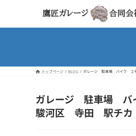
コ
ナ
ン
ビ
テ
ゲ
ン
ー
ツ
シ
へ
ョ
ス
ン
キ
に
ッ
移
プ
動
トップページ
BLOG
ガレージ 駐車場 バイク ２
ガレージ 駐車場 
駿河区 寺田 駅チカ