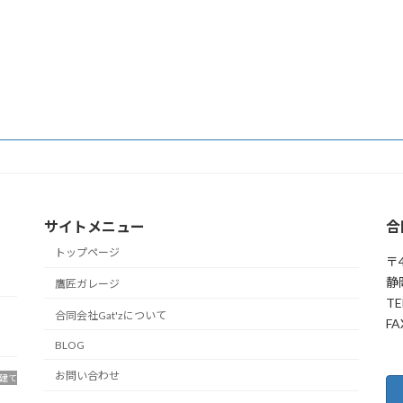
サイトメニュー
合
トップページ
〒4
静
鷹匠ガレージ
TE
合同会社Gat'zについて
FA
BLOG
お問い合わせ
建て