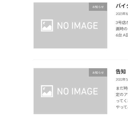
バイ
お知らせ
2025年
3号店
画時の
6台 A区
告知
お知らせ
2022年
まだ時
定のア
ってく
やって