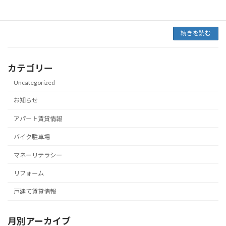
で、どうにかならんかと考えた挙げ句、高校の
時に、原 […]
続きを読む
カテゴリー
Uncategorized
お知らせ
アパート賃貸情報
バイク駐車場
マネーリテラシー
リフォーム
戸建て賃貸情報
月別アーカイブ